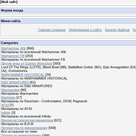
[
Мой сайт
]
Форма входа
Меню сайта
Главная страница
Информация о сайте
Каталог файлов
К
Categories
Warhammer 40k
[866]
Материалы по вселенной Warhammer 40k
Warhammer FB
[253]
Материалы по вселенной Warhammer FB
Другие игры от Games Workshop
[350]
Lord Of The Rings (LOTR), Blood Bowl (BB), Battlefleet Gothic (BG), Epic Armageddon (EA)
(AI), Gorkamorka
WARHAMMER HISTORICAL
[29]
Материалы по WARHAMMER HISTORICAL
D&D MINIATURES
[61]
Материалы по D&D MINIATURES
Warmachine
[80]
Материалы Warmachine
Rackham
[17]
Материалы по Rackham - Confrontation, DOW, Ragnarok
AT43
[7]
Материалы по AT43
Infinity
[3]
Материалы по вселенной Infinity
Военно-историческая миниатюра
[621]
Материалы по В.И.М
Литература по миниатюризму
[568]
Все остальное по теме
Прочее по миниатюризму
[266]