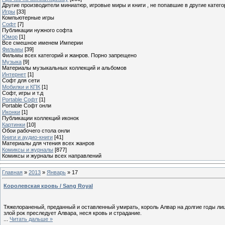
Другие производители миниатюр, игровые миры и книги , не попавшие в другие катего
Игры
[33]
Компьютерные игры
Софт
[7]
Публикации нужного софта
Юмор
[1]
Все смешное именем Империи
Фильмы
[39]
Фильмы всех категорий и жанров. Порно запрещено
Музыка
[9]
Материалы музыкальных коллекций и альбомов
Интернет
[1]
Софт для сети
Мобилки и КПК
[1]
Софт, игры и т.д
Portable Софт
[1]
Portable Софт онли
Иконки
[1]
Публикации коллекций иконок
Картинки
[10]
Обои рабочего стола онли
Книги и аудио-книги
[41]
Материалы для чтения всех жанров
Комиксы и журналы
[877]
Комиксы и журналы всех направлений
Главная
»
2013
»
Январь
»
17
Королевская кровь / Sang Royal
Тяжелораненый, преданный и оставленный умирать, король Алвар на долгие годы лиш
злой рок преследует Алвара, неся кровь и страдание.
...
Читать дальше »