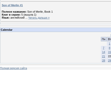
Son of Merlin #1
Полное название:
Son of Merlin, Book 1
Книг в серии:
5 (вышла 1)
Язык:
английский
...
Читать дальше »
Calendar
Пн
Вт
1
7
8
14
15
21
22
28
29
Полная версия сайта