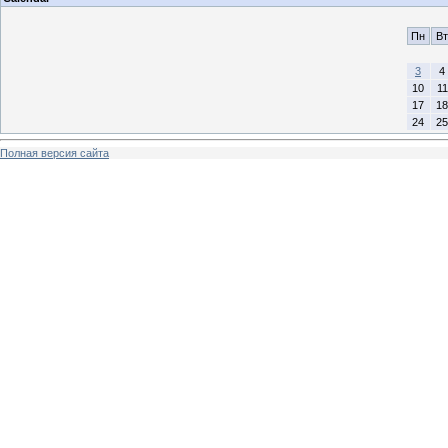
Пн
Вт
3
4
10
11
17
18
24
25
Полная версия сайта