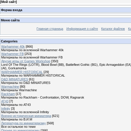
[
Мой сайт
]
Форма входа
Меню сайта
Главная страница
Информация о сайте
Каталог файлов
К
Categories
Warhammer 40k
[866]
Материалы по вселенной Warhammer 40k
Warhammer FB
[253]
Материалы по вселенной Warhammer FB
Другие игры от Games Workshop
[350]
Lord Of The Rings (LOTR), Blood Bowl (BB), Battlefleet Gothic (BG), Epic Armageddon (EA)
(AI), Gorkamorka
WARHAMMER HISTORICAL
[29]
Материалы по WARHAMMER HISTORICAL
D&D MINIATURES
[61]
Материалы по D&D MINIATURES
Warmachine
[80]
Материалы Warmachine
Rackham
[17]
Материалы по Rackham - Confrontation, DOW, Ragnarok
AT43
[7]
Материалы по AT43
Infinity
[3]
Материалы по вселенной Infinity
Военно-историческая миниатюра
[621]
Материалы по В.И.М
Литература по миниатюризму
[568]
Все остальное по теме
Прочее по миниатюризму
[266]