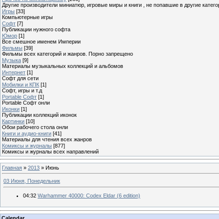
Другие производители миниатюр, игровые миры и книги , не попавшие в другие катего
Игры
[33]
Компьютерные игры
Софт
[7]
Публикации нужного софта
Юмор
[1]
Все смешное именем Империи
Фильмы
[39]
Фильмы всех категорий и жанров. Порно запрещено
Музыка
[9]
Материалы музыкальных коллекций и альбомов
Интернет
[1]
Софт для сети
Мобилки и КПК
[1]
Софт, игры и т.д
Portable Софт
[1]
Portable Софт онли
Иконки
[1]
Публикации коллекций иконок
Картинки
[10]
Обои рабочего стола онли
Книги и аудио-книги
[41]
Материалы для чтения всех жанров
Комиксы и журналы
[877]
Комиксы и журналы всех направлений
Главная
»
2013
»
Июнь
03 Июня, Понедельник
04:32
Warhammer 40000: Codex Eldar (6 edition)
Calendar