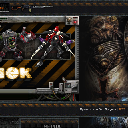
Приветствую Вас
Бродяга
|
RSS