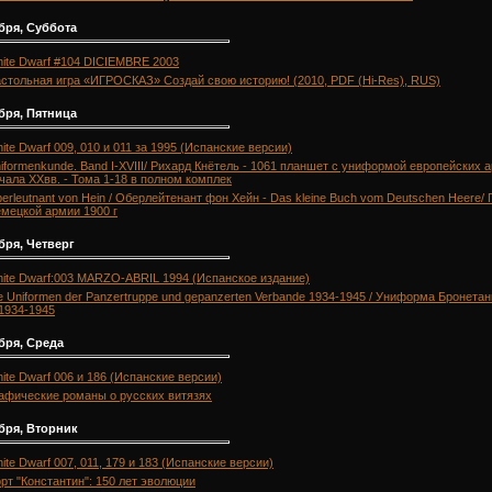
бря, Суббота
ite Dwarf #104 DICIEMBRE 2003
стольная игра «ИГРОСКАЗ» Создай свою историю! (2010, PDF (Hi-Res), RUS)
бря, Пятница
ite Dwarf 009, 010 и 011 за 1995 (Испанские версии)
iformenkunde. Band I-XVIII/ Рихард Кнётель - 1061 планшет с униформой европейских 
ачала XXвв. - Тома 1-18 в полном комплек
erleutnant von Hein / Оберлейтенант фон Хейн - Das kleine Buch vom Deutschen Heere/
емецкой армии 1900 г
бря, Четверг
ite Dwarf:003 MARZO-ABRIL 1994 (Испанское издание)
e Uniformen der Panzertruppe und gepanzerten Verbande 1934-1945 / Униформа Бронета
 1934-1945
бря, Среда
ite Dwarf 006 и 186 (Испанские версии)
афические романы о русских витязях
бря, Вторник
ite Dwarf 007, 011, 179 и 183 (Испанские версии)
рт "Константин": 150 лет эволюции