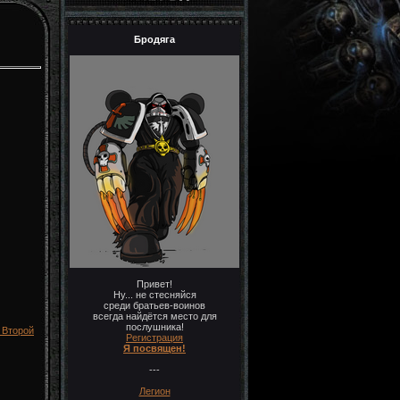
Бродяга
Привет!
Ну... не стесняйся
среди братьев-воинов
всегда найдётся место для
послушника!
а Второй
Регистрация
Я посвящен!
---
Легион