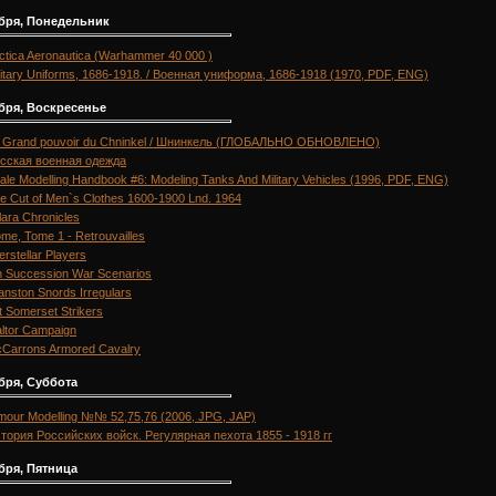
абря, Понедельник
ctica Aeronautica (Warhammer 40 000 )
litary Uniforms, 1686-1918. / Военная униформа, 1686-1918 (1970, PDF, ENG)
бря, Воскресенье
 Grand pouvoir du Chninkel / Шнинкель (ГЛОБАЛЬНО ОБНОВЛЕНО)
сская военная одежда
ale Modelling Handbook #6: Modeling Tanks And Military Vehicles (1996, PDF, ENG)
e Cut of Men`s Clothes 1600-1900 Lnd. 1964
lara Chronicles
me, Tome 1 - Retrouvailles
terstellar Players
h Succession War Scenarios
anston Snords Irregulars
t Somerset Strikers
ltor Campaign
Carrons Armored Cavalry
бря, Суббота
mour Modelling №№ 52,75,76 (2006, JPG, JAP)
тория Российских войск. Регулярная пехота 1855 - 1918 гг
бря, Пятница