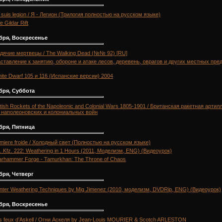
 suis legion / Я - Легион (Трилогия полностью на русском языке)
e Gildar Rift
бря, Воскресенье
дячие мертвецы / The Walking Dead (№№ 92) [RU]
ставление к занятию, обороне и атаке лесов, деревень, оврагов и других местных пре
ite Dwarf 105 и 116 (Испанские версии) 2004
бря, Суббота
itish Rockets of the Napoleonic and Colonial Wars 1805-1901 / Британская ракетная артил
 наполеоновских и колониальных войн
бря, Пятница
miere froide / Холодный свет (Полностью на русском языке)
. Kfz. 222: Weathering in 1 Hours (2011, Моделизм, ENG) (Видеоурок)
rhammer Forge - Tamurkhan: The Throne of Chaos
бря, Четверг
nter Weathering Techniques by Mig Jimenez (2010, моделизм, DVDRip, ENG) (Видеоурок)
бря, Воскресенье
s feux d’Askell / Огни Аскеля by Jean-Louis MOURIER & Scotch ARLESTON