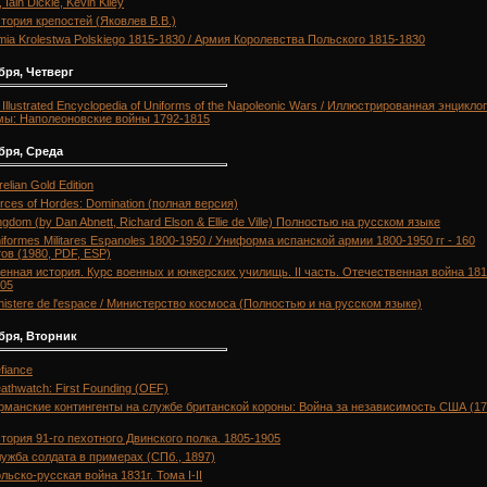
 Iain Dickie, Kevin Kiley
тория крепостей (Яковлев В.В.)
mia Krolestwa Polskiego 1815-1830 / Армия Королевства Польского 1815-1830
бря, Четверг
 Illustrated Encyclopedia of Uniforms of the Napoleonic Wars / Иллюстрированная энцикл
ы: Наполеоновские войны 1792-1815
бря, Среда
relian Gold Edition
rces of Hordes: Domination (полная версия)
ngdom (by Dan Abnett, Richard Elson & Ellie de Ville) Полностью на русском языке
iformes Militares Espanoles 1800-1950 / Униформа испанской армии 1800-1950 гг - 160
ов (1980, PDF, ESP)
енная история. Курс военных и юнкерских училищь. II часть. Отечественная война 181
905
nistere de l'espace / Министерство космоса (Полностью и на русском языке)
бря, Вторник
fiance
athwatch: First Founding (OEF)
рманские контингенты на службе британской короны: Война за независимость США (17
тория 91-го пехотного Двинского полка. 1805-1905
ужба солдата в примерах (СПб., 1897)
льско-русская война 1831г. Тома I-II