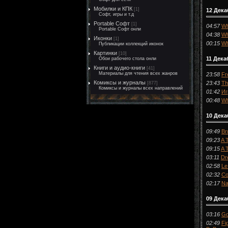
Мобилки и КПК
[1]
12 Дек
Софт, игры и т.д
Portable Софт
[1]
04:57
Wh
Portable Софт онли
04:38
Wh
Иконки
[1]
00:15
Wh
Публикации коллекций иконок
Картинки
[10]
11 Дека
Обои рабочего стола онли
Книги и аудио-книги
[41]
Материалы для чтения всех жанров
23:58
Fr
Комиксы и журналы
23:43
Th
[877]
Комиксы и журналы всех направлений
01:42
Иг
00:48
Wh
10 Дека
09:49
Br
09:23
A 
09:15
A 
03:11
Dr
02:58
Le
02:32
Co
02:17
Na
09 Дека
03:16
Go
02:49
Fi