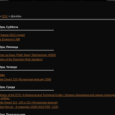
»
2011
»
Декабрь
бря, Суббота
Новым 2012 годом!
e Emperor's Will
бря, Пятница
тва за Клык (Райт Крис) Warhammer 40000
gion of the Damned (Rob Sanders)
бря, Четверг
bilis
ite Dwarf 133 (Испанская версия) 2006
бря, Среда
lmets of the ETO. A Historical and Technical Guide / Шлемы Американской армии период
 войны.
ite Dwarf 114, 120 и 121 (Испанские версии)
bot Revue - 8 номеров (2009,2010 PDF, CZE)
абря, Понедельник