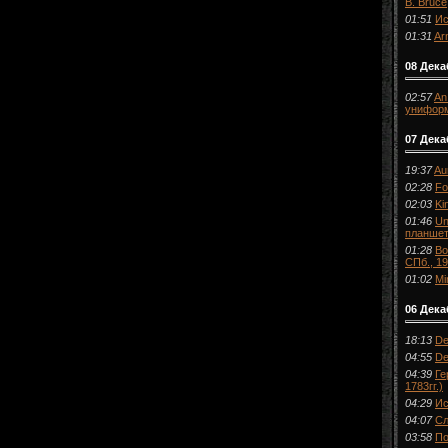
B. Bruce,
01:51
Ис
01:31
Ar
08 Дека
02:57
An
униформ
07 Дека
19:37
Au
02:28
Fo
02:03
Ki
01:46
Un
планшет
01:28
Во
СПб., 1
01:02
Mi
06 Дека
18:13
De
04:55
De
04:39
Ге
1783гг.)
04:29
Ис
04:07
Сл
03:58
По