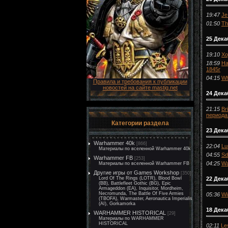
19:47
Je
01:50
Th
25 Дека
19:10
Хо
18:59
На
1845г
04:15
Wh
Правила и требования к публикации
новостей на сайте mastig.net
24 Дека
21:15
Br
периода
Категории раздела
23 Дека
Warhammer 40k
[866]
22:04
Lu
Материалы по вселенной Warhammer 40k
04:55
Sd
Warhammer FB
[253]
04:25
Wa
Материалы по вселенной Warhammer FB
Другие игры от Games Workshop
[350]
22 Дека
Lord Of The Rings (LOTR), Blood Bowl
(BB), Battlefleet Gothic (BG), Epic
Armageddon (EA), Inquisitor, Mordheim,
Necromunda, The Battle Of Five Armies
05:36
Wi
(TBOFA), Warmaster, Aeronautica Imperialis
(AI), Gorkamorka
18 Дека
WARHAMMER HISTORICAL
[29]
Материалы по WARHAMMER
HISTORICAL
02:11
Le