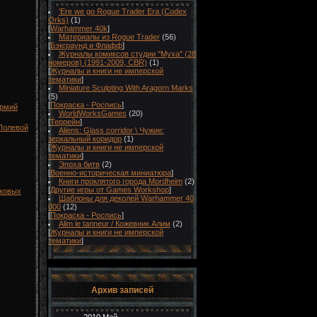
'Ere we go Rogue Trader Era (Codex
Orks)
(1)
[
Warhammer 40k
]
Материалы из Rogue Trader
(56)
[
Бэкграунд и Флафф
]
Журналы комиксов студии "Муха" (28
номеров) (1991-2009, CBR)
(1)
[
Журналы и книги не имперской
тематики
]
Miniature Sculpting With Aragorn Marks
(5)
[
Покраска - Роспись
]
армий
WorldWorksGames
(20)
[
Террейн
]
 Полевой
Aliens: Glass corridor \ Чужие:
зеркальный коридор
(1)
[
Журналы и книги не имперской
тематики
]
Эпоха битв
(2)
[
Военно-историческая миниатюра
]
Книги проклятого города Mordheim
(2)
[
Другие игры от Games Workshop
]
нковых
Шаблоны для деколей Warhammer 40
000
(12)
[
Покраска - Роспись
]
Alim le tanneur / Кожевник Алим
(2)
[
Журналы и книги не имперской
тематики
]
Архив записей