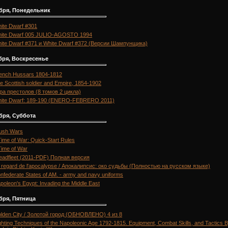
абря, Понедельник
ite Dwarf #301
ite Dwarf 005 JULIO-AGOSTO 1994
ite Dwarf #371 и White Dwarf #372 (Версии Шампунщика)
бря, Воскресенье
ench Hussars 1804-1812
e Scottish soldier and Empire, 1854-1902
ра престолов (8 томов 2 цикла)
ite Dwarf: 189-190 (ENERO-FEBRERO 2011)
бря, Суббота
ush Wars
Time of War: Quick-Start Rules
Time of War
eadfleet (2011-PDF) Полная версия
 regard de l'apocalypse / Апокалипсис: око судьбы (Полностью на русском языке)
nfederate States of AM. - army and navy uniforms
poleon's Egypt: Invading the Middle East
бря, Пятница
lden City / Золотой город (ОБНОВЛЕНО) 4 из 8
ghting Techniques of the Napoleonic Age 1792-1815. Equipment, Combat Skills, and Tactics 