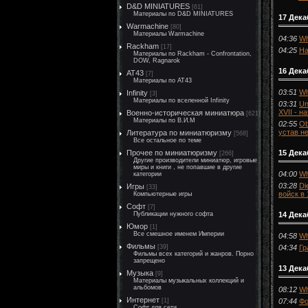
D&D MINIATURES
[61]
Материалы по D&D MINIATURES
17 Дека
Warmachine
[80]
Материалы Warmachine
04:36
Wh
Rackham
[17]
04:25
На
Материалы по Rackham - Confrontation,
DOW, Ragnarok
16 Дека
AT43
[7]
Материалы по AT43
03:51
Wh
Infinity
[3]
Материалы по вселенной Infinity
03:31
Un
XVII - н
Военно-историческая миниатюра
[621]
Материалы по В.И.М
02:55
Ob
устав н
Литература по миниатюризму
[568]
Все остальное по теме
15 Дека
Прочее по миниатюризму
[266]
Другие производители миниатюр, игровые
миры и книги , не попавшие в другие
04:00
Wh
категории
03:28
Di
Игры
[33]
войск в
Компьютерные игры
Софт
[7]
14 Дека
Публикации нужного софта
Юмор
[1]
Все смешное именем Империи
04:58
Wh
Фильмы
04:34
Гр
[39]
Фильмы всех категорий и жанров. Порно
запрещено
13 Дека
Музыка
[9]
Материалы музыкальных коллекций и
альбомов
08:12
Wh
Интернет
07:44
Фо
[1]
Софт для сети