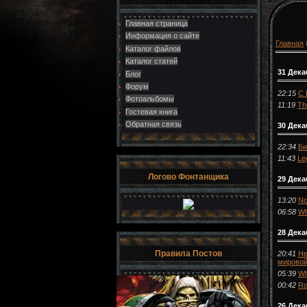
Главная страница
Информация о сайте
Главная
Каталог файлов
Каталог статей
31 Дека
Блог
Форум
22:15
С 
Фотоальбомы
11:19
Th
Гостевая книга
Обратная связь
30 Дека
22:34
Би
11:43
Le
Логово Фонтанщика
29 Дека
13:20
No
06:58
Wh
28 Дека
Правила Постов
20:41
He
мировой
05:39
Wh
00:42
Ro
26 Дек