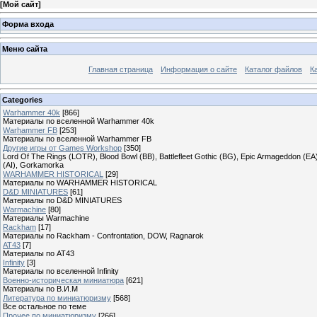
[
Мой сайт
]
Форма входа
Меню сайта
Главная страница
Информация о сайте
Каталог файлов
К
Categories
Warhammer 40k
[866]
Материалы по вселенной Warhammer 40k
Warhammer FB
[253]
Материалы по вселенной Warhammer FB
Другие игры от Games Workshop
[350]
Lord Of The Rings (LOTR), Blood Bowl (BB), Battlefleet Gothic (BG), Epic Armageddon (EA)
(AI), Gorkamorka
WARHAMMER HISTORICAL
[29]
Материалы по WARHAMMER HISTORICAL
D&D MINIATURES
[61]
Материалы по D&D MINIATURES
Warmachine
[80]
Материалы Warmachine
Rackham
[17]
Материалы по Rackham - Confrontation, DOW, Ragnarok
AT43
[7]
Материалы по AT43
Infinity
[3]
Материалы по вселенной Infinity
Военно-историческая миниатюра
[621]
Материалы по В.И.М
Литература по миниатюризму
[568]
Все остальное по теме
Прочее по миниатюризму
[266]