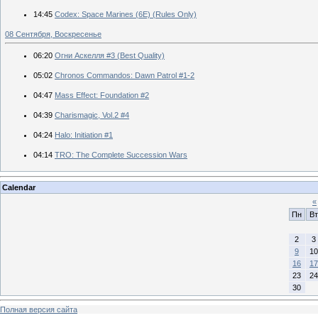
14:45
Codex: Space Marines (6E) (Rules Only)
08 Сентября, Воскресенье
06:20
Огни Аскелля #3 (Best Quality)
05:02
Chronos Commandos: Dawn Patrol #1-2
04:47
Mass Effect: Foundation #2
04:39
Charismagic, Vol.2 #4
04:24
Halo: Initiation #1
04:14
TRO: The Complete Succession Wars
Calendar
«
Пн
Вт
2
3
9
10
16
17
23
24
30
Полная версия сайта