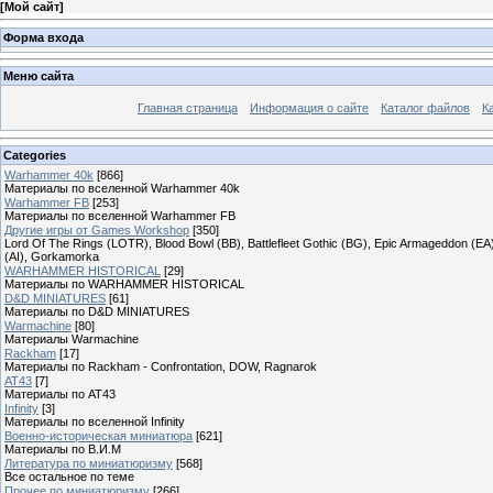
[
Мой сайт
]
Форма входа
Меню сайта
Главная страница
Информация о сайте
Каталог файлов
К
Categories
Warhammer 40k
[866]
Материалы по вселенной Warhammer 40k
Warhammer FB
[253]
Материалы по вселенной Warhammer FB
Другие игры от Games Workshop
[350]
Lord Of The Rings (LOTR), Blood Bowl (BB), Battlefleet Gothic (BG), Epic Armageddon (EA)
(AI), Gorkamorka
WARHAMMER HISTORICAL
[29]
Материалы по WARHAMMER HISTORICAL
D&D MINIATURES
[61]
Материалы по D&D MINIATURES
Warmachine
[80]
Материалы Warmachine
Rackham
[17]
Материалы по Rackham - Confrontation, DOW, Ragnarok
AT43
[7]
Материалы по AT43
Infinity
[3]
Материалы по вселенной Infinity
Военно-историческая миниатюра
[621]
Материалы по В.И.М
Литература по миниатюризму
[568]
Все остальное по теме
Прочее по миниатюризму
[266]