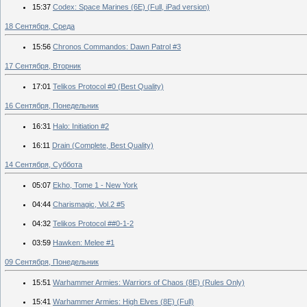
15:37
Codex: Space Marines (6E) (Full, iPad version)
18 Сентября, Среда
15:56
Chronos Commandos: Dawn Patrol #3
17 Сентября, Вторник
17:01
Telikos Protocol #0 (Best Quality)
16 Сентября, Понедельник
16:31
Halo: Initiation #2
16:11
Drain (Complete, Best Quality)
14 Сентября, Суббота
05:07
Ekho, Tome 1 - New York
04:44
Charismagic, Vol.2 #5
04:32
Telikos Protocol ##0-1-2
03:59
Hawken: Melee #1
09 Сентября, Понедельник
15:51
Warhammer Armies: Warriors of Chaos (8E) (Rules Only)
15:41
Warhammer Armies: High Elves (8E) (Full)