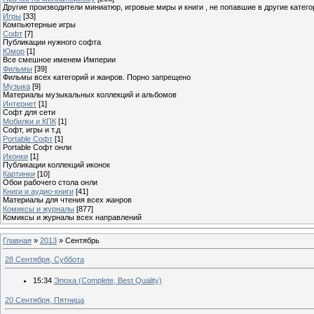
Другие производители миниатюр, игровые миры и книги , не попавшие в другие катего
Игры
[33]
Компьютерные игры
Софт
[7]
Публикации нужного софта
Юмор
[1]
Все смешное именем Империи
Фильмы
[39]
Фильмы всех категорий и жанров. Порно запрещено
Музыка
[9]
Материалы музыкальных коллекций и альбомов
Интернет
[1]
Софт для сети
Мобилки и КПК
[1]
Софт, игры и т.д
Portable Софт
[1]
Portable Софт онли
Иконки
[1]
Публикации коллекций иконок
Картинки
[10]
Обои рабочего стола онли
Книги и аудио-книги
[41]
Материалы для чтения всех жанров
Комиксы и журналы
[877]
Комиксы и журналы всех направлений
Главная
»
2013
»
Сентябрь
28 Сентября, Суббота
15:34
Эпоха (Complete, Best Quality)
20 Сентября, Пятница