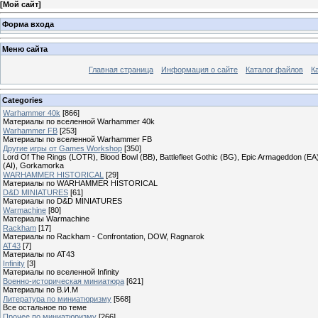
[
Мой сайт
]
Форма входа
Меню сайта
Главная страница
Информация о сайте
Каталог файлов
К
Categories
Warhammer 40k
[866]
Материалы по вселенной Warhammer 40k
Warhammer FB
[253]
Материалы по вселенной Warhammer FB
Другие игры от Games Workshop
[350]
Lord Of The Rings (LOTR), Blood Bowl (BB), Battlefleet Gothic (BG), Epic Armageddon (EA)
(AI), Gorkamorka
WARHAMMER HISTORICAL
[29]
Материалы по WARHAMMER HISTORICAL
D&D MINIATURES
[61]
Материалы по D&D MINIATURES
Warmachine
[80]
Материалы Warmachine
Rackham
[17]
Материалы по Rackham - Confrontation, DOW, Ragnarok
AT43
[7]
Материалы по AT43
Infinity
[3]
Материалы по вселенной Infinity
Военно-историческая миниатюра
[621]
Материалы по В.И.М
Литература по миниатюризму
[568]
Все остальное по теме
Прочее по миниатюризму
[266]