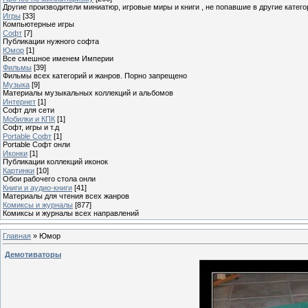
Другие производители миниатюр, игровые миры и книги , не попавшие в другие катего
Игры
[33]
Компьютерные игры
Софт
[7]
Публикации нужного софта
Юмор
[1]
Все смешное именем Империи
Фильмы
[39]
Фильмы всех категорий и жанров. Порно запрещено
Музыка
[9]
Материалы музыкальных коллекций и альбомов
Интернет
[1]
Софт для сети
Мобилки и КПК
[1]
Софт, игры и т.д
Portable Софт
[1]
Portable Софт онли
Иконки
[1]
Публикации коллекций иконок
Картинки
[10]
Обои рабочего стола онли
Книги и аудио-книги
[41]
Материалы для чтения всех жанров
Комиксы и журналы
[877]
Комиксы и журналы всех направлений
Главная
»
Юмор
Демотиваторы