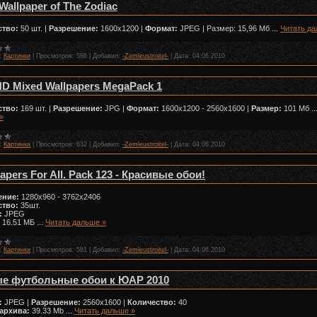
Wallpaper of The Zodiac
ство:
50 шт. |
Разрешение:
1600x1200 |
Формат:
JPEG | Размер: 15,96 Мб
...
Читать да
:
Картинки
|
Просмотров:
586
|
Добавил:
-Zemleustroitel-
|
Дата:
04.06.2010
 HD Mixed Wallpapers MegaPack 1
ство:
169 шт. |
Разрешение:
JPG |
Формат:
1600x1200 - 2560x1600 |
Размер:
101 Мб
..
»
:
Картинки
|
Просмотров:
632
|
Добавил:
-Zemleustroitel-
|
Дата:
04.06.2010
apers For All. Pack 123 - Красивые обои!
ение:
1280x960 - 3762x2406
ство:
35шт.
:
JPEG
16.51 МБ
...
Читать дальше »
:
Картинки
|
Просмотров:
581
|
Добавил:
-Zemleustroitel-
|
Дата:
04.06.2010
е футбольные обои к ЮАР 2010
:
JPEG |
Разрешение:
2560x1600 |
Количество:
40
 архива:
39.33 Mb
...
Читать дальше »