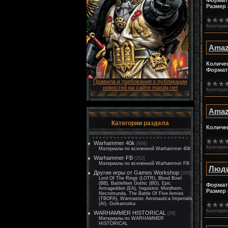
Формат
Размер 
Категория
Amazi
Количе
Формат
Правила и требования к публикации
новостей на сайте mastig.net
Категория
Amazi
Категории раздела
Количе
Warhammer 40k
[866]
Категория
Материалы по вселенной Warhammer 40k
Warhammer FB
[253]
Материалы по вселенной Warhammer FB
Люди
Другие игры от Games Workshop
[350]
Lord Of The Rings (LOTR), Blood Bowl
(BB), Battlefleet Gothic (BG), Epic
Формат
Armageddon (EA), Inquisitor, Mordheim,
Размер 
Necromunda, The Battle Of Five Armies
(TBOFA), Warmaster, Aeronautica Imperialis
(AI), Gorkamorka
Категория
WARHAMMER HISTORICAL
[29]
Материалы по WARHAMMER
HISTORICAL