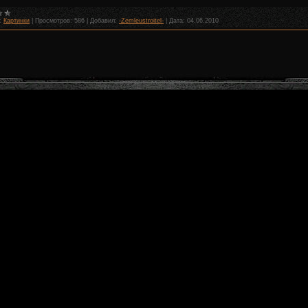
:
Картинки
|
Просмотров:
586
|
Добавил:
-Zemleustroitel-
|
Дата:
04.06.2010