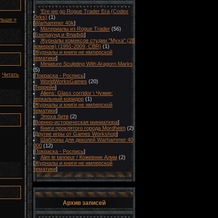
'Ere we go Rogue Trader Era (Codex
Orks)
(1)
льше »
[
Warhammer 40k
]
Материалы из Rogue Trader
(56)
[
Бэкграунд и Флафф
]
Журналы комиксов студии "Муха" (28
номеров) (1991-2009, CBR)
(1)
[
Журналы и книги не имперской
тематики
]
Miniature Sculpting With Aragorn Marks
(5)
.
Читать
[
Покраска - Роспись
]
WorldWorksGames
(20)
[
Террейн
]
Aliens: Glass corridor \ Чужие:
зеркальный коридор
(1)
[
Журналы и книги не имперской
тематики
]
Эпоха битв
(2)
[
Военно-историческая миниатюра
]
Книги проклятого города Mordheim
(2)
[
Другие игры от Games Workshop
]
Шаблоны для деколей Warhammer 40
000
(12)
[
Покраска - Роспись
]
Alim le tanneur / Кожевник Алим
(2)
[
Журналы и книги не имперской
тематики
]
Архив записей