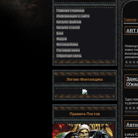
Главная страница
Информация о сайте
Главная
Каталог файлов
Каталог статей
ART 
Блог
Форум
Фотоальбомы
Немецко
известн
Гостевая книга
вышедши
Обратная связь
рекомен
Категория
Здис
Логово Фонтанщика
(Ужа
Здислав
художни
Категория
Правила Постов
Авто
Lotus C