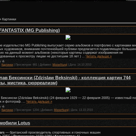
»
Картинки
FANTASTIX (MG Publishing)
е издательство MG Publishing выпускает серию альбомов и портфолио с картинами м
ых художников, вниманию почтеннейшей публики предлагается подавляющее большин
х на данный момент альбомов (некоторые картины содержат изображения не
дованные к просмотру лицам не достигшим 18 лет )
...
Читать дальше »
:
Картинки
|
Просмотров:
881
|
Добавил:
MisterNurgl
|
Дата:
14.10.2010
лав Бексински (Zdzislaw Beksinski) - коллекция картин 744
сы, мистика, сюрреализм)
 Бексински (Zdzislaw Beksinski) (24 февраля 1929 — 22 февраля 2005) — известный п
к и фотограф.
...
Читать дальше »
:
Картинки
|
Просмотров:
1204
|
Добавил:
MisterNurgl
|
Дата:
13.10.2010
мобили Lotus
ars
— британский производитель спортивных и гоночных машин