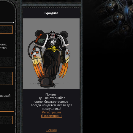
Бродяга
ногих
ство
Привет!
ольский
Ну... не стесняйся
среди братьев-воинов
всегда найдётся место для
послушника!
Регистрация
Я посвящен!
---
Легион