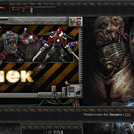
Приветствую Вас
Бродяга
|
RSS