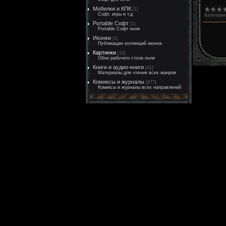
Мобилки и КПК
[1]
Софт, игры и т.д
Категория
Portable Софт
[1]
Portable Софт онли
Иконки
[1]
Публикации коллекций иконок
Картинки
[10]
Обои рабочего стола онли
Книги и аудио-книги
[41]
Материалы для чтения всех жанров
Комиксы и журналы
[877]
Комиксы и журналы всех направлений