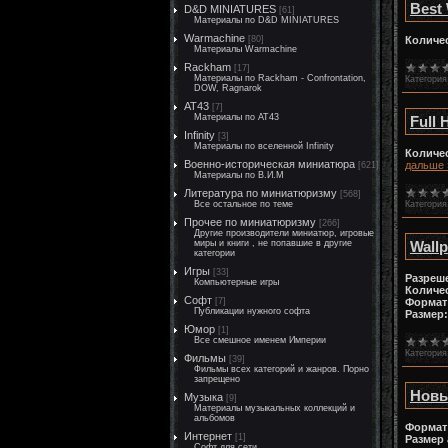
Best 
D&D MINIATURES
[61]
Материалы по D&D MINIATURES
Warmachine
[80]
Количе
Материалы Warmachine
Rackham
[17]
Материалы по Rackham - Confrontation,
Категория
DOW, Ragnarok
AT43
[7]
Материалы по AT43
Full
Infinity
[3]
Материалы по вселенной Infinity
Количе
Военно-историческая миниатюра
дальше 
[621]
Материалы по В.И.М
Литература по миниатюризму
[568]
Категория
Все остальное по теме
Прочее по миниатюризму
[266]
Другие производители миниатюр, игровые
Wallp
миры и книги , не попавшие в другие
категории
Игры
[33]
Разреш
Компьютерные игры
Количе
Софт
[7]
Формат
Публикации нужного софта
Размер:
Юмор
[1]
Все смешное именем Империи
Категория
Фильмы
[39]
Фильмы всех категорий и жанров. Порно
запрещено
Новы
Музыка
[9]
Материалы музыкальных коллекций и
альбомов
Формат
Интернет
[1]
Размер
Софт для сети