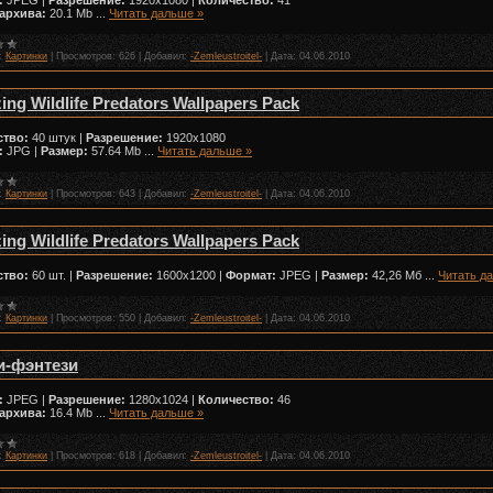
:
JPEG |
Разрешение:
1920x1080 |
Количество:
41
архива:
20.1 Mb
...
Читать дальше »
:
Картинки
|
Просмотров:
626
|
Добавил:
-Zemleustroitel-
|
Дата:
04.06.2010
ng Wildlife Predators Wallpapers Pack
ство:
40 штук |
Разрешение:
1920х1080
:
JPG |
Размер:
57.64 Mb
...
Читать дальше »
:
Картинки
|
Просмотров:
643
|
Добавил:
-Zemleustroitel-
|
Дата:
04.06.2010
ng Wildlife Predators Wallpapers Pack
ство:
60 шт. |
Разрешение:
1600x1200 |
Формат:
JPEG |
Размер:
42,26 Мб
...
Читать д
:
Картинки
|
Просмотров:
550
|
Добавил:
-Zemleustroitel-
|
Дата:
04.06.2010
-фэнтези
:
JPEG |
Разрешение:
1280x1024 |
Количество:
46
архива:
16.4 Mb
...
Читать дальше »
:
Картинки
|
Просмотров:
618
|
Добавил:
-Zemleustroitel-
|
Дата:
04.06.2010