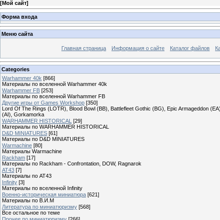
[
Мой сайт
]
Форма входа
Меню сайта
Главная страница
Информация о сайте
Каталог файлов
К
Categories
Warhammer 40k
[866]
Материалы по вселенной Warhammer 40k
Warhammer FB
[253]
Материалы по вселенной Warhammer FB
Другие игры от Games Workshop
[350]
Lord Of The Rings (LOTR), Blood Bowl (BB), Battlefleet Gothic (BG), Epic Armageddon (EA)
(AI), Gorkamorka
WARHAMMER HISTORICAL
[29]
Материалы по WARHAMMER HISTORICAL
D&D MINIATURES
[61]
Материалы по D&D MINIATURES
Warmachine
[80]
Материалы Warmachine
Rackham
[17]
Материалы по Rackham - Confrontation, DOW, Ragnarok
AT43
[7]
Материалы по AT43
Infinity
[3]
Материалы по вселенной Infinity
Военно-историческая миниатюра
[621]
Материалы по В.И.М
Литература по миниатюризму
[568]
Все остальное по теме
Прочее по миниатюризму
[266]