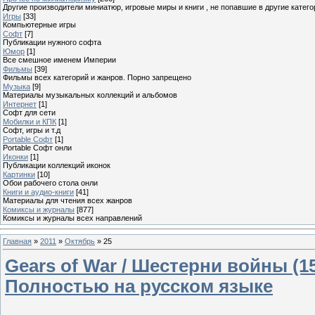
Другие производители миниатюр, игровые миры и книги , не попавшие в другие катего
Игры
[33]
Компьютерные игры
Софт
[7]
Публикации нужного софта
Юмор
[1]
Все смешное именем Империи
Фильмы
[39]
Фильмы всех категорий и жанров. Порно запрещено
Музыка
[9]
Материалы музыкальных коллекций и альбомов
Интернет
[1]
Софт для сети
Мобилки и КПК
[1]
Софт, игры и т.д
Portable Софт
[1]
Portable Софт онли
Иконки
[1]
Публикации коллекций иконок
Картинки
[10]
Обои рабочего стола онли
Книги и аудио-книги
[41]
Материалы для чтения всех жанров
Комиксы и журналы
[877]
Комиксы и журналы всех направлений
Главная
»
2011
»
Октябрь
»
25
Gears of War / Шестерни войны (15
Полностью на русском языке