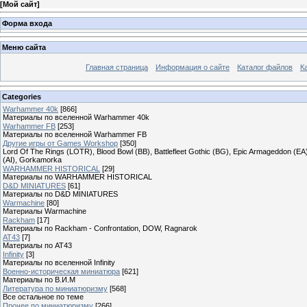
[
Мой сайт
]
Форма входа
Меню сайта
Главная страница
Информация о сайте
Каталог файлов
К
Categories
Warhammer 40k
[866]
Материалы по вселенной Warhammer 40k
Warhammer FB
[253]
Материалы по вселенной Warhammer FB
Другие игры от Games Workshop
[350]
Lord Of The Rings (LOTR), Blood Bowl (BB), Battlefleet Gothic (BG), Epic Armageddon (EA)
(AI), Gorkamorka
WARHAMMER HISTORICAL
[29]
Материалы по WARHAMMER HISTORICAL
D&D MINIATURES
[61]
Материалы по D&D MINIATURES
Warmachine
[80]
Материалы Warmachine
Rackham
[17]
Материалы по Rackham - Confrontation, DOW, Ragnarok
AT43
[7]
Материалы по AT43
Infinity
[3]
Материалы по вселенной Infinity
Военно-историческая миниатюра
[621]
Материалы по В.И.М
Литература по миниатюризму
[568]
Все остальное по теме
Прочее по миниатюризму
[266]