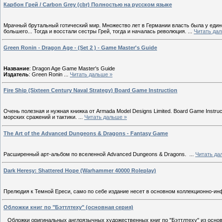
Карбон Грей / Carbon Grey (cbr) Полностью на русском языке
Мрачный брутальный готический мир. Множество лет в Германии власть была у единс
большего... Тогда и восстали сестры Грей, тогда и началась революция.
...
Читать да
Green Ronin - Dragon Age - (Set 2 ) - Game Master's Guide
Название
: Dragon Age Game Master's Guide
Издатель
: Green Ronin
...
Читать дальше »
Fire Ship (Sixteen Century Naval Strategy) Board Game Instruction
Очень полезная и нужная книжка от Armada Model Designs Limited. Board Game Instruct
морских сражений и тактики.
...
Читать дальше »
The Art of the Advanced Dungeons & Dragons - Fantasy Game
Расширенный арт-альбом по вселенной Advanced Dungeons & Dragons.
...
Читать да
Dark Heresy: Shattered Hope (Warhammer 40000 Roleplay)
Прелюдия к Темной Ереси, само по себе издание несет в основном коллекционно-и
Обложки книг по "Бэттлтеху" (основная серия)
Обложки оригинальных англоязычных художественных книг по "Бэттлтеху" из основ