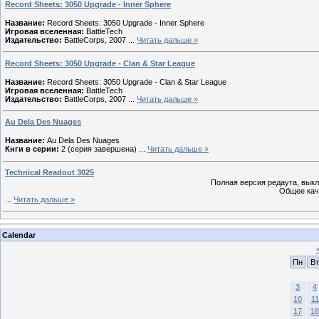
Record Sheets: 3050 Upgrade - Inner Sphere
Название:
Record Sheets: 3050 Upgrade - Inner Sphere
Игровая вселенная:
BattleTech
Издательство:
BattleCorps, 2007
...
Читать дальше »
Record Sheets: 3050 Upgrade - Clan & Star League
Название:
Record Sheets: 3050 Upgrade - Clan & Star League
Игровая вселенная:
BattleTech
Издательство:
BattleCorps, 2007
...
Читать дальше »
Au Dela Des Nuages
Название:
Au Dela Des Nuages
Кнги в серии:
2 (серия завершена)
...
Читать дальше »
Technical Readout 3025
Полная версия редаута, выкл
Общее кач
...
Читать дальше »
Calendar
Пн
Вт
3
4
10
11
17
18