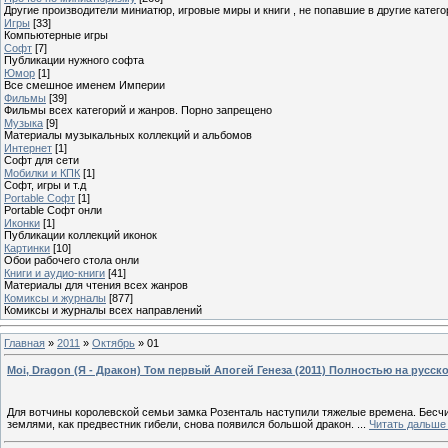
Другие производители миниатюр, игровые миры и книги , не попавшие в другие катего
Игры
[33]
Компьютерные игры
Софт
[7]
Публикации нужного софта
Юмор
[1]
Все смешное именем Империи
Фильмы
[39]
Фильмы всех категорий и жанров. Порно запрещено
Музыка
[9]
Материалы музыкальных коллекций и альбомов
Интернет
[1]
Софт для сети
Мобилки и КПК
[1]
Софт, игры и т.д
Portable Софт
[1]
Portable Софт онли
Иконки
[1]
Публикации коллекций иконок
Картинки
[10]
Обои рабочего стола онли
Книги и аудио-книги
[41]
Материалы для чтения всех жанров
Комиксы и журналы
[877]
Комиксы и журналы всех направлений
Главная
»
2011
»
Октябрь
»
01
Moi, Dragon (Я - Дракон) Том первый Апогей Генеза (2011) Полностью на русск
Для вотчины королевской семьи замка Розенталь наступили тяжелые времена. Бесчи
землями, как предвестник гибели, снова появился большой дракон.
...
Читать дальше