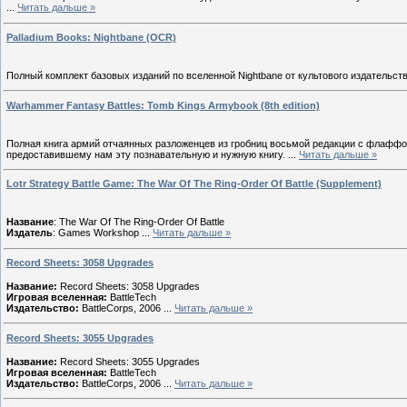
...
Читать дальше »
Palladium Books: Nightbane (OCR)
Полный комплект базовых изданий по вселенной Nightbane от культового издательств
Warhammer Fantasy Battles: Tomb Kings Armybook (8th edition)
Полная книга армий отчаянных разложенцев из гробниц восьмой редакции с флаффо
предоставившему нам эту познавательную и нужную книгу.
...
Читать дальше »
Lotr Strategy Battle Game: The War Of The Ring-Order Of Battle (Supplement)
Название
: The War Of The Ring-Order Of Battle
Издатель
: Games Workshop
...
Читать дальше »
Record Sheets: 3058 Upgrades
Название:
Record Sheets: 3058 Upgrades
Игровая вселенная:
BattleTech
Издательство:
BattleCorps, 2006
...
Читать дальше »
Record Sheets: 3055 Upgrades
Название:
Record Sheets: 3055 Upgrades
Игровая вселенная:
BattleTech
Издательство:
BattleCorps, 2006
...
Читать дальше »