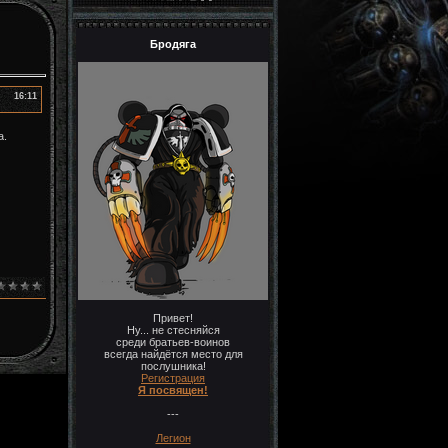
Бродяга
16:11
а.
Привет!
Ну... не стесняйся
среди братьев-воинов
всегда найдётся место для
послушника!
Регистрация
Я посвящен!
---
Легион