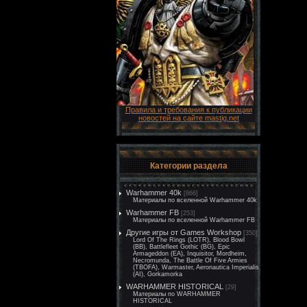
Правила и требования к публикации
новостей на сайте mastig.net
Категории раздела
Warhammer 40k
[866]
Материалы по вселенной Warhammer 40k
Warhammer FB
[253]
Материалы по вселенной Warhammer FB
Другие игры от Games Workshop
[350]
Lord Of The Rings (LOTR), Blood Bowl
(BB), Battlefleet Gothic (BG), Epic
Armageddon (EA), Inquisitor, Mordheim,
Necromunda, The Battle Of Five Armies
(TBOFA), Warmaster, Aeronautica Imperialis
(AI), Gorkamorka
WARHAMMER HISTORICAL
[29]
Материалы по WARHAMMER
HISTORICAL