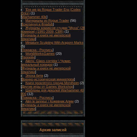
'Ere we go Rogue Trader Era (Codex
Orks)
(1)
[
Warhammer 40k
]
Материалы из Rogue Trader
(56)
[
Бэкграунд и Флафф
]
Журналы комиксов студии "Муха" (28
номеров) (1991-2009, CBR)
(1)
[
Журналы и книги не имперской
тематики
]
Miniature Sculpting With Aragorn Marks
(5)
[
Покраска - Роспись
]
WorldWorksGames
(20)
[
Террейн
]
Aliens: Glass corridor \ Чужие:
зеркальный коридор
(1)
[
Журналы и книги не имперской
тематики
]
Эпоха битв
(2)
[
Военно-историческая миниатюра
]
Книги проклятого города Mordheim
(2)
[
Другие игры от Games Workshop
]
Шаблоны для деколей Warhammer 40
000
(12)
[
Покраска - Роспись
]
Alim le tanneur / Кожевник Алим
(2)
[
Журналы и книги не имперской
тематики
]
Архив записей