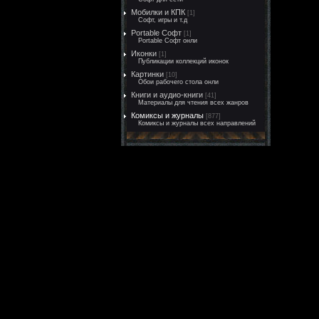
Мобилки и КПК
[1]
Софт, игры и т.д
Portable Софт
[1]
Portable Софт онли
Иконки
[1]
Публикации коллекций иконок
Картинки
[10]
Обои рабочего стола онли
Книги и аудио-книги
[41]
Материалы для чтения всех жанров
Комиксы и журналы
[877]
Комиксы и журналы всех направлений