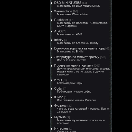
D&D MINIATURES
[61]
Материалы по D&D MINIATURES
Warmachine
[80]
Материалы Warmachine
Rackham
[17]
Материалы по Rackham - Confrontation,
DOW, Ragnarok
AT43
[7]
Материалы по AT43
Infinity
[3]
Материалы по вселенной Infinity
Военно-историческая миниатюра
[621]
Материалы по В.И.М
Литература по миниатюризму
[568]
Все остальное по теме
Прочее по миниатюризму
[266]
Другие производители миниатюр, игровые
миры и книги , не попавшие в другие
категории
Игры
[33]
Компьютерные игры
Софт
[7]
Публикации нужного софта
Юмор
[1]
Все смешное именем Империи
Фильмы
[39]
Фильмы всех категорий и жанров. Порно
запрещено
Музыка
[9]
Материалы музыкальных коллекций и
альбомов
Интернет
[1]
Софт для сети