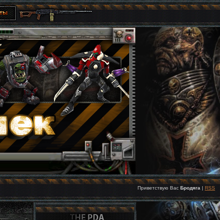
Приветствую Вас
Бродяга
|
RSS