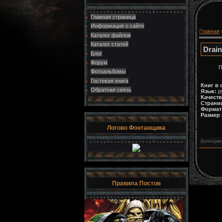
Главная страница
Информация о сайте
Главная
Каталог файлов
Каталог статей
Drain
Блог
Форум
П
Фотоальбомы
Гостевая книга
Книг в 
Обратная связь
Язык:
р
Качест
Страни
Формат
Размер
Логово Фонтанщика
Категория
Правила Постов