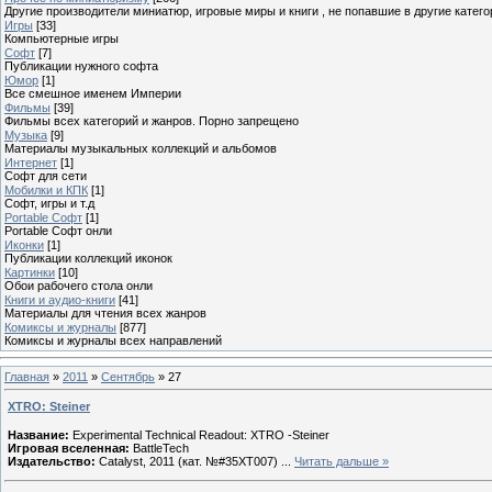
Другие производители миниатюр, игровые миры и книги , не попавшие в другие катего
Игры
[33]
Компьютерные игры
Софт
[7]
Публикации нужного софта
Юмор
[1]
Все смешное именем Империи
Фильмы
[39]
Фильмы всех категорий и жанров. Порно запрещено
Музыка
[9]
Материалы музыкальных коллекций и альбомов
Интернет
[1]
Софт для сети
Мобилки и КПК
[1]
Софт, игры и т.д
Portable Софт
[1]
Portable Софт онли
Иконки
[1]
Публикации коллекций иконок
Картинки
[10]
Обои рабочего стола онли
Книги и аудио-книги
[41]
Материалы для чтения всех жанров
Комиксы и журналы
[877]
Комиксы и журналы всех направлений
Главная
»
2011
»
Сентябрь
»
27
XTRO: Steiner
Название:
Experimental Technical Readout: XTRO -Steiner
Игровая вселенная:
BattleTech
Издательство:
Catalyst, 2011 (кат. №#35XT007)
...
Читать дальше »