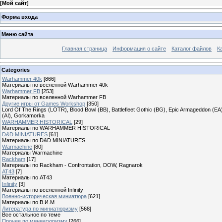
[
Мой сайт
]
Форма входа
Меню сайта
Главная страница
Информация о сайте
Каталог файлов
К
Categories
Warhammer 40k
[866]
Материалы по вселенной Warhammer 40k
Warhammer FB
[253]
Материалы по вселенной Warhammer FB
Другие игры от Games Workshop
[350]
Lord Of The Rings (LOTR), Blood Bowl (BB), Battlefleet Gothic (BG), Epic Armageddon (EA)
(AI), Gorkamorka
WARHAMMER HISTORICAL
[29]
Материалы по WARHAMMER HISTORICAL
D&D MINIATURES
[61]
Материалы по D&D MINIATURES
Warmachine
[80]
Материалы Warmachine
Rackham
[17]
Материалы по Rackham - Confrontation, DOW, Ragnarok
AT43
[7]
Материалы по AT43
Infinity
[3]
Материалы по вселенной Infinity
Военно-историческая миниатюра
[621]
Материалы по В.И.М
Литература по миниатюризму
[568]
Все остальное по теме
Прочее по миниатюризму
[266]