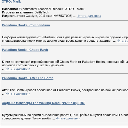
XTRO: Marik
Название:
Experimental Technical Readout: XTRO - Marik
Игровая вселенная:
BattleTech
Издательство:
Catalyst, 2011 (кат. №#35XT005)
...
Читать дальше »
Palladium Books: Compendium
Подборка компедиумов от Palladium Books для разных игровых миров по оружию и б
специализированное и многие другие виды вооружения и средств защиты.
...
Читать
Palladium Books: Chaos Earth
Книги по эпической игровой вселенной Chaos Earth от Palladium Books, основанной
легионов хаотических существ и демонов.
...
Читать дальше »
Palladium Books: After The Bomb
After The Bomb игровая вселенная от Palladium Books, построенная на войнах разно
...
Читать дальше »
Ходячие мертвецы The Walking Dead (№№87-88) [RU]
Будучи раненым во время выполнения работы, Рик Граймс очнулся после комы в боль
совершенно другое. Толпу зомби.
...
Читать дальше »