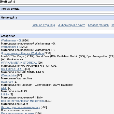
[
Мой сайт
]
Форма входа
Меню сайта
Главная страница
Информация о сайте
Каталог файлов
К
Categories
Warhammer 40k
[866]
Материалы по вселенной Warhammer 40k
Warhammer FB
[253]
Материалы по вселенной Warhammer FB
Другие игры от Games Workshop
[350]
Lord Of The Rings (LOTR), Blood Bowl (BB), Battlefleet Gothic (BG), Epic Armageddon (EA)
(AI), Gorkamorka
WARHAMMER HISTORICAL
[29]
Материалы по WARHAMMER HISTORICAL
D&D MINIATURES
[61]
Материалы по D&D MINIATURES
Warmachine
[80]
Материалы Warmachine
Rackham
[17]
Материалы по Rackham - Confrontation, DOW, Ragnarok
AT43
[7]
Материалы по AT43
Infinity
[3]
Материалы по вселенной Infinity
Военно-историческая миниатюра
[621]
Материалы по В.И.М
Литература по миниатюризму
[568]
Все остальное по теме
Прочее по миниатюризму
[266]