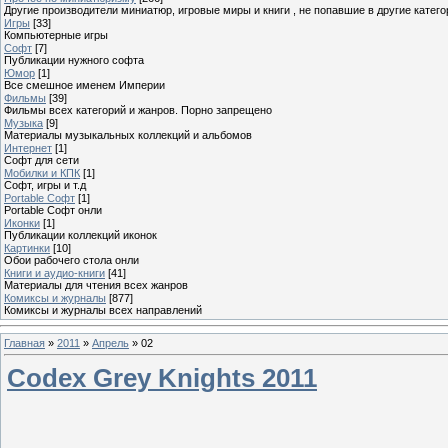
Другие производители миниатюр, игровые миры и книги , не попавшие в другие катего
Игры
[33]
Компьютерные игры
Софт
[7]
Публикации нужного софта
Юмор
[1]
Все смешное именем Империи
Фильмы
[39]
Фильмы всех категорий и жанров. Порно запрещено
Музыка
[9]
Материалы музыкальных коллекций и альбомов
Интернет
[1]
Софт для сети
Мобилки и КПК
[1]
Софт, игры и т.д
Portable Софт
[1]
Portable Софт онли
Иконки
[1]
Публикации коллекций иконок
Картинки
[10]
Обои рабочего стола онли
Книги и аудио-книги
[41]
Материалы для чтения всех жанров
Комиксы и журналы
[877]
Комиксы и журналы всех направлений
Главная
»
2011
»
Апрель
»
02
Codex Grey Knights 2011