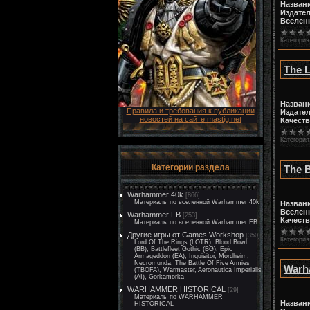
Назван
Издате
Вселен
Категория
The L
Назван
Правила и требования к публикации
Издате
новостей на сайте mastig.net
Качест
Категория
Категории раздела
The 
Warhammer 40k
[866]
Материалы по вселенной Warhammer 40k
Назван
Вселен
Warhammer FB
[253]
Качест
Материалы по вселенной Warhammer FB
Другие игры от Games Workshop
[350]
Категория
Lord Of The Rings (LOTR), Blood Bowl
(BB), Battlefleet Gothic (BG), Epic
Armageddon (EA), Inquisitor, Mordheim,
Necromunda, The Battle Of Five Armies
Warh
(TBOFA), Warmaster, Aeronautica Imperialis
(AI), Gorkamorka
WARHAMMER HISTORICAL
[29]
Материалы по WARHAMMER
Назван
HISTORICAL