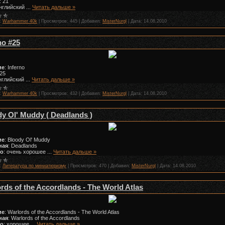
: 21
Английский
...
Читать дальше »
:
Warhammer 40k
|
Просмотров:
445
|
Добавил:
MisterNurgl
|
Дата:
14.08.2010
no #25
ие
: Inferno
 25
английский
...
Читать дальше »
:
Warhammer 40k
|
Просмотров:
432
|
Добавил:
MisterNurgl
|
Дата:
14.08.2010
y Ol' Muddy ( Deadlands )
ие
: Bloody Ol' Muddy
ная
: Deadlands
во
: очень хорошее
...
Читать дальше »
:
Литература по миниатюризму
|
Просмотров:
470
|
Добавил:
MisterNurgl
|
Дата:
14.08.2010
rds of the Accordlands - The World Atlas
ие
: Warlords of the Accordlands - The World Atlas
ная
: Warlords of the Accordlands
во
: хорошее
...
Читать дальше »