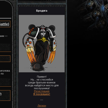
Бродяга
attle)
рмии —
виголова
 по
Привет!
Ну... не стесняйся
среди братьев-воинов
всегда найдётся место для
послушника!
Регистрация
h
Я посвящен!
---
Легион