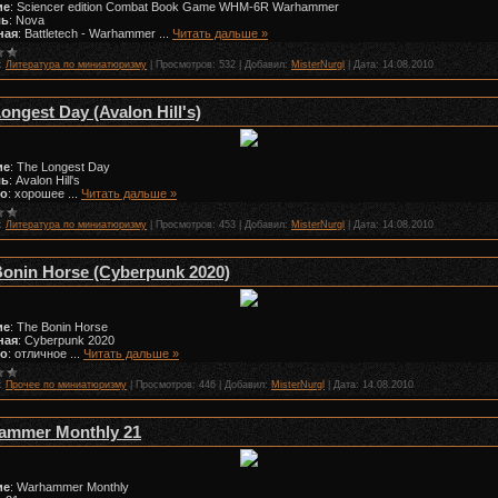
ие
: Sciencer edition Combat Book Game WHM-6R Warhammer
ль
: Nova
ная
: Battletech - Warhammer
...
Читать дальше »
:
Литература по миниатюризму
|
Просмотров:
532
|
Добавил:
MisterNurgl
|
Дата:
14.08.2010
ongest Day (Avalon Hill's)
ие
: The Longest Day
ль
: Avalon Hill's
во
: хорошее
...
Читать дальше »
:
Литература по миниатюризму
|
Просмотров:
453
|
Добавил:
MisterNurgl
|
Дата:
14.08.2010
Bonin Horse (Cyberpunk 2020)
ие
: The Bonin Horse
ная
: Cyberpunk 2020
во
: отличное
...
Читать дальше »
:
Прочее по миниатюризму
|
Просмотров:
446
|
Добавил:
MisterNurgl
|
Дата:
14.08.2010
ammer Monthly 21
ие
: Warhammer Monthly