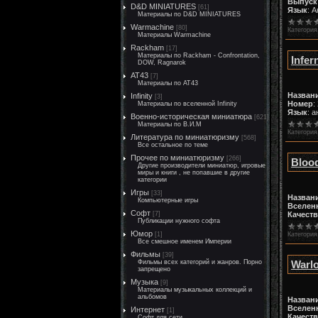
Выпуск
D&D MINIATURES
[61]
Язык
: 
Материалы по D&D MINIATURES
Warmachine
[80]
Категория
Материалы Warmachine
Rackham
[17]
Материалы по Rackham - Confrontation,
Infer
DOW, Ragnarok
AT43
[7]
Материалы по AT43
Назван
Infinity
[3]
Номер
:
Материалы по вселенной Infinity
Язык
: 
Военно-историческая миниатюра
[621]
Материалы по В.И.М
Категория
Литература по миниатюризму
[568]
Все остальное по теме
Прочее по миниатюризму
[266]
Blood
Другие производители миниатюр, игровые
миры и книги , не попавшие в другие
категории
Игры
[33]
Назван
Компьютерные игры
Вселен
Софт
Качест
[7]
Публикации нужного софта
Юмор
Категория
[1]
Все смешное именем Империи
Фильмы
[39]
Warlo
Фильмы всех категорий и жанров. Порно
запрещено
Музыка
[9]
Материалы музыкальных коллекций и
альбомов
Назван
Вселен
Интернет
[1]
Качест
Софт для сети