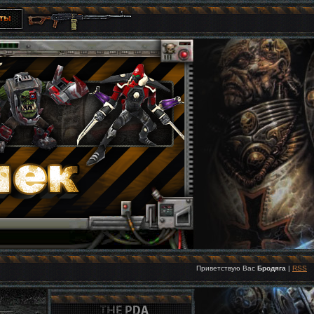
Приветствую Вас
Бродяга
|
RSS