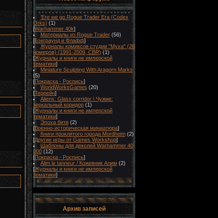
'Ere we go Rogue Trader Era (Codex
Orks)
(1)
[
Warhammer 40k
]
Материалы из Rogue Trader
(56)
[
Бэкграунд и Флафф
]
Журналы комиксов студии "Муха" (28
номеров) (1991-2009, CBR)
(1)
[
Журналы и книги не имперской
тематики
]
Miniature Sculpting With Aragorn Marks
(5)
[
Покраска - Роспись
]
WorldWorksGames
(20)
[
Террейн
]
Aliens: Glass corridor \ Чужие:
зеркальный коридор
(1)
[
Журналы и книги не имперской
тематики
]
Эпоха битв
(2)
[
Военно-историческая миниатюра
]
Книги проклятого города Mordheim
(2)
[
Другие игры от Games Workshop
]
Шаблоны для деколей Warhammer 40
000
(12)
[
Покраска - Роспись
]
Alim le tanneur / Кожевник Алим
(2)
[
Журналы и книги не имперской
тематики
]
Архив записей