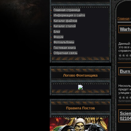
Главная страница
Информация о сайте
Главная
Каталог файлов
Каталог статей
Warha
Блог
Форум
Фотоальбомы
Данный 
это все
Гостевая книга
справоч
Обратная связь
Категория
Burn 
Логово Фонтанщика
Несколь
придет 
улицам 
Категория
Правила Постов
Scie
02104