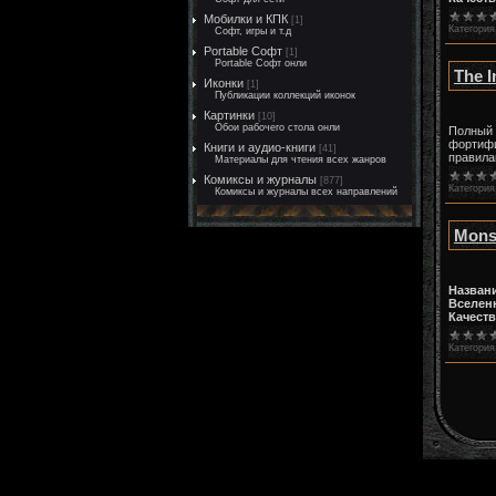
Мобилки и КПК
[1]
Категория
Софт, игры и т.д
Portable Софт
[1]
Portable Софт онли
The I
Иконки
[1]
Публикации коллекций иконок
Картинки
[10]
Обои рабочего стола онли
Полный 
фортифи
Книги и аудио-книги
[41]
правила
Материалы для чтения всех жанров
Комиксы и журналы
[877]
Категория
Комиксы и журналы всех направлений
Monst
Назван
Вселен
Качест
Категория