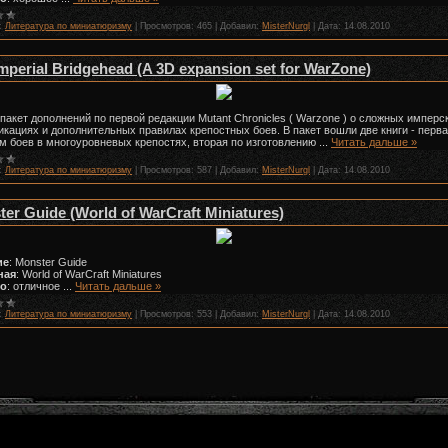
:
Литература по миниатюризму
|
Просмотров:
465
|
Добавил:
MisterNurgl
|
Дата:
14.08.2010
mperial Bridgehead (A 3D expansion set for WarZone)
пакет дополнений по первой редакции Mutant Chronicles ( Warzone ) о сложных имперс
кациях и дополнительных правилах крепостных боев. В пакет вошли две книги - перва
м боев в многоуровневых крепостях, вторая по изготовлению
...
Читать дальше »
:
Литература по миниатюризму
|
Просмотров:
587
|
Добавил:
MisterNurgl
|
Дата:
14.08.2010
er Guide (World of WarCraft Miniatures)
ие
: Monster Guide
ная
: World of WarCraft Miniatures
во
: отличное
...
Читать дальше »
:
Литература по миниатюризму
|
Просмотров:
553
|
Добавил:
MisterNurgl
|
Дата:
14.08.2010