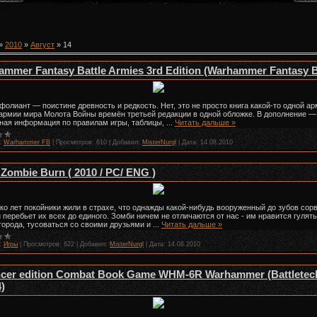
»
2010
»
Август
»
14
mmer Fantasy Battle Armies 3rd Edition (Warhammer Fantasy B
фолиант — поистине древность и редкость. Нет, это не просто книга какой-то одной а
 армии мира Молота Войны времён третьей редакции в одной обложке. В дополнение —
ная информация по правилам игры, таблицы,
...
Читать дальше »
:
Warhammer FB
|
Просмотров:
610
|
Добавил:
MisterNurgl
|
Дата:
14.08.2010
Zombie Burn ( 2010 / PC/ ENG )
ко лет покойники жили в страхе, что однажды какой-нибудь вооруженный до зубов сор
и перебьет их всех до единого. Зомби ничем не отличаются от нас - им нравится гулять
города, тусоваться со своими друзьями и
...
Читать дальше »
:
Игры
|
Просмотров:
622
|
Добавил:
MisterNurgl
|
Дата:
14.08.2010
ncer edition Combat Book Game WHM-6R Warhammer (Battletec
)