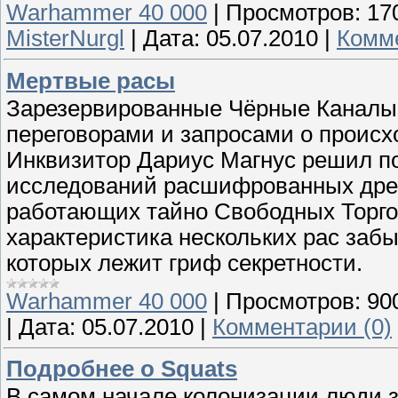
Warhammer 40 000
|
Просмотров:
17
MisterNurgl
|
Дата:
05.07.2010
|
Комме
Мертвые расы
Зарезервированные Чёрные Каналы 
переговорами и запросами о происх
Инквизитор Дариус Магнус решил п
исследований расшифрованных древ
работающих тайно Свободных Торго
характеристика нескольких рас заб
которых лежит гриф секретности.
Warhammer 40 000
|
Просмотров:
90
|
Дата:
05.07.2010
|
Комментарии (0)
Подробнее о Squats
В самом начале колонизации люди з