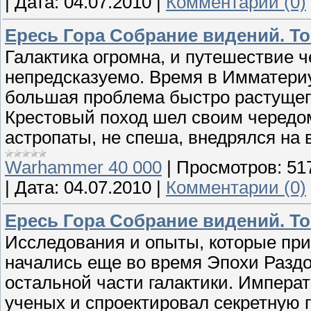
|
Дата:
04.07.2010
|
Комментарии (0)
Ересь Гора Собрание видений. То
Галактика огромна, и путешествие 
непредсказуемо. Время в Имматериум
большая проблема быстро растущег
Крестовый поход шел своим чередо
астропаты, не спеша, внедрялся на
Warhammer 40 000
|
Просмотров:
51
|
Дата:
04.07.2010
|
Комментарии (0)
Ересь Гора Собрание видений. То
Исследования и опыты, которые при
начались еще во время Эпохи Раздо
остальной части галактики. Императ
ученых и спроектировал секретную 