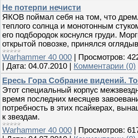
Не потерпи нечисти
ЯКОВ поймал себя на том, что дре
теплого солнца и монотонным стуко
его подбородок коснулся груди. Морг
открытой повозке, принялся огляды
Warhammer 40 000
|
Просмотров:
42
|
Дата:
04.07.2010
|
Комментарии (0)
Ересь Гора Собрание видений. То
Этот специальный корпус межзвезд
время последних месяцев завоеван
потребность в этих псайкерах, вын
к звездам.
Warhammer 40 000
|
Просмотров:
61