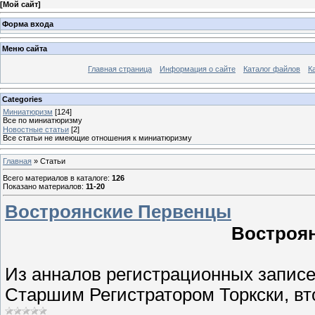
[
Мой сайт
]
Форма входа
Меню сайта
Главная страница
Информация о сайте
Каталог файлов
К
Categories
Миниатюризм
[124]
Все по миниатюризму
Новостные статьи
[2]
Все статьи не имеющие отношения к миниатюризму
Главная
»
Статьи
Всего материалов в каталоге
:
126
Показано материалов
:
11-20
Востроянские Первенцы
Востроя
Из анналов регистрационных запис
Старшим Регистратором Торкски, в