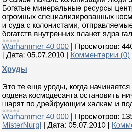
Богатые минеральные ресурсы центр
огромных специализированных косм
и суда с колонистами, отправляемы
богатств внутренних планет ядра гал
Warhammer 40 000
|
Просмотров:
44
|
Дата:
05.07.2010
|
Комментарии (0)
Хруды
Это те еще уроды, когда начинается
ордена космодесанта остановить ни
шарят по дрейфующим халкам и по
Warhammer 40 000
|
Просмотров:
13
MisterNurgl
|
Дата:
05.07.2010
|
Комме