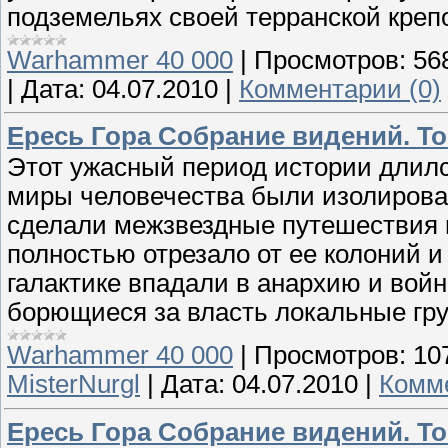
подземельях своей терранской креп
Warhammer 40 000
|
Просмотров:
56
|
Дата:
04.07.2010
|
Комментарии (0)
Ересь Гора Собрание видений. То
Этот ужасный период истории длилс
миры человечества были изолиров
сделали межзвездные путешествия
полностью отрезало от ее колоний 
галактике впадали в анархию и во
борющиеся за власть локальные гру
Warhammer 40 000
|
Просмотров:
10
MisterNurgl
|
Дата:
04.07.2010
|
Комме
Ересь Гора Собрание видений. То