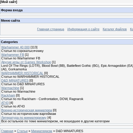
[
Мой сайт
]
Форма входа
Меню сайта
Главная страница
Информация о сайте
Каталог файлов
К
Categories
Warhammer 40 000
[113]
Статьи по сорокатысячнику
Warhammer FB
[1]
Статьи по Warhammer FB
Другие игры от Games Workshop
[1]
Lord Of The Rings (LOTR), Blood Bowl (BB), Battlefleet Gothic (BG), Epic Armageddon (EA)
(AI), Gorkamorka
WARHAMMER HISTORICAL
[0]
Статьи по WARHAMMER HISTORICAL
D&D MINIATURES
[0]
Статьи по D&D MINIATURES
Warmachine
[1]
Статьи по Warmachine
Rackham
[0]
Статьи по по Rackham - Confrontation, DOW, Ragnarok
AT43
[4]
Статьи по AT43
Военно-историческая миниатюра
[0]
Статьи по историческим варгеймам
Литература по миниатюризму
[4]
Все остальное по теме миниатюризм, не вошедшее в другие категории
Главная
»
Статьи
»
Миниатюризм
» D&D MINIATURES